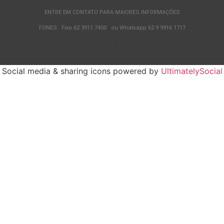
ENTRE EM CONTATO PARA MAIORES INFORMAÇÕES
FONES: Fixo 62 3911 7400 ou Whatsapp 62 9 9916 1717
.
Social media & sharing icons powered by
UltimatelySocial