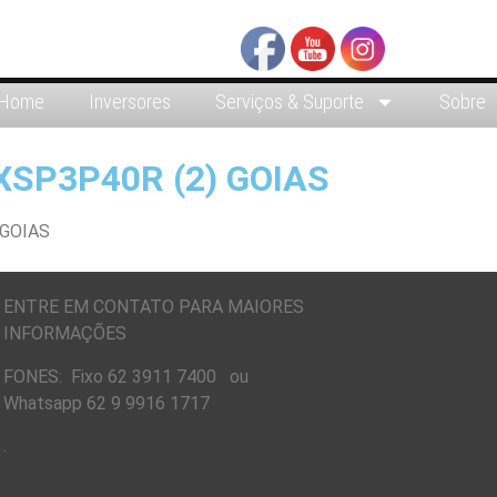
Home
Inversores
Serviços & Suporte
Sobre
SP3P40R (2) GOIAS
ENTRE EM CONTATO PARA MAIORES
INFORMAÇÕES
FONES: Fixo 62 3911 7400 ou
Whatsapp 62 9 9916 1717
.