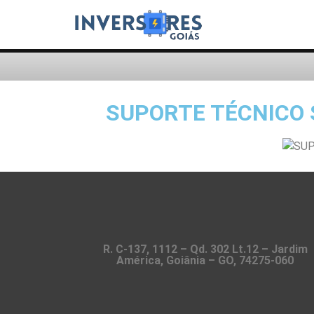
SUPORTE TÉCNICO 
R. C-137, 1112 – Qd. 302 Lt.12 – Jardim
América, Goiânia – GO, 74275-060