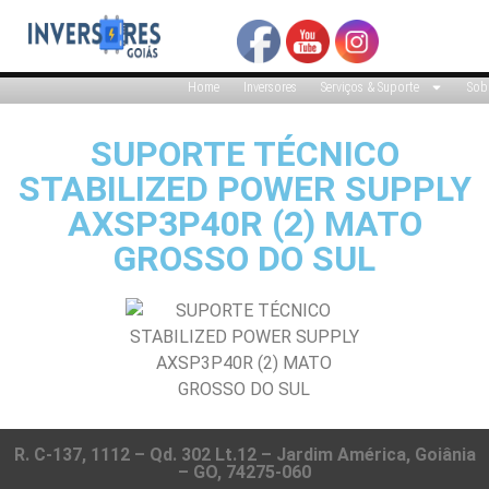
Home
Inversores
Serviços & Suporte
Sob
SUPORTE TÉCNICO
STABILIZED POWER SUPPLY
AXSP3P40R (2) MATO
GROSSO DO SUL
R. C-137, 1112 – Qd. 302 Lt.12 – Jardim América, Goiânia
– GO, 74275-060