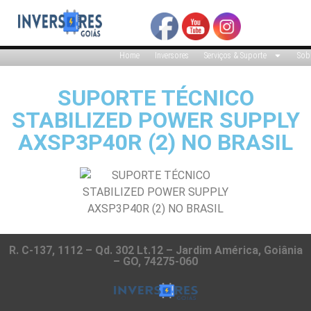
Home
Inversores
Serviços & Suporte
Sob
SUPORTE TÉCNICO
STABILIZED POWER SUPPLY
AXSP3P40R (2) NO BRASIL
R. C-137, 1112 – Qd. 302 Lt.12 – Jardim América, Goiânia
– GO, 74275-060