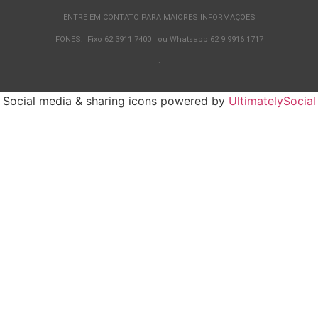
ENTRE EM CONTATO PARA MAIORES INFORMAÇÕES
FONES: Fixo 62 3911 7400 ou Whatsapp 62 9 9916 1717
.
Social media & sharing icons powered by
UltimatelySocial