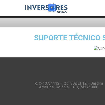
SUPORTE TÉCNICO S
R. C-137, 1112 – Qd. 302 Lt.12 – Jardim
América, Goiânia – GO, 74275-060