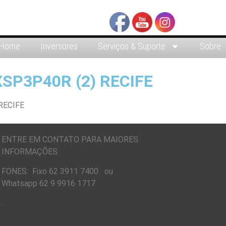
Home
Inversores
Serviços & Suporte
Sobre
SP3P40R (2) RECIFE
ENTRE EM CONTATO PARA MAIORES
INFORMAÇÕES
FONES: Fixo 62 3911 7400 ou
Whatsapp 62 9 9916 1717
.