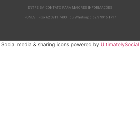
ENTRE EM CONTATO PARA MAIORES INFORMAÇÕES
FONES: Fixo 62 3911 7400 ou Whatsapp 62 9 9916 1717
.
Social media & sharing icons powered by
UltimatelySocial