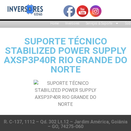
Home
Inversores
Serviços & Suporte
Sob
SUPORTE TÉCNICO
STABILIZED POWER SUPPLY
AXSP3P40R RIO GRANDE DO
NORTE
R. C-137, 1112 – Qd. 302 Lt.12 – Jardim América, Goiânia
– GO, 74275-060