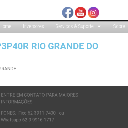
Home
Inversores
Serviços & Suporte
Sobre
P3P40R RIO GRANDE DO
ENTRE EM CONTATO PARA MAIORES
INFORMAÇÕES
FONES: Fixo 62 3911 7400 ou
Whatsapp 62 9 9916 1717