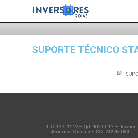
SUPORTE TÉCNICO STA
R. C-137, 1112 – Qd. 302 Lt.12 – Jardim
América, Goiânia – GO, 74275-060