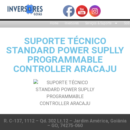
Home
Inversores
Serviços & Suporte
Sob
SUPORTE TÉCNICO
STANDARD POWER SUPLLY
PROGRAMMABLE
CONTROLLER ARACAJU
R. C-137, 1112 – Qd. 302 Lt.12 – Jardim América, Goiânia
– GO, 74275-060