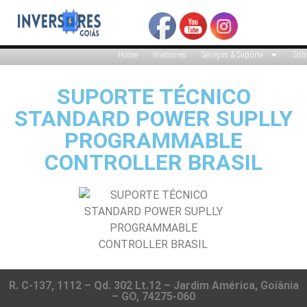
Home
Inversores
Serviços & Suporte
Sob
SUPORTE TÉCNICO
STANDARD POWER SUPLLY
PROGRAMMABLE
CONTROLLER BRASIL
R. C-137, 1112 – Qd. 302 Lt.12 – Jardim América, Goiânia
– GO, 74275-060