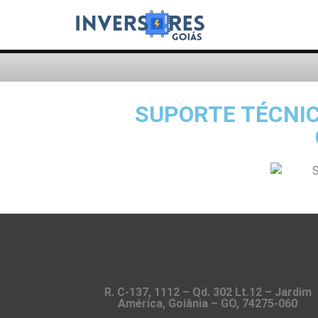
SUPORTE TÉCNI
R. C-137, 1112 – Qd. 302 Lt.12 – Jardim
América, Goiânia – GO, 74275-060