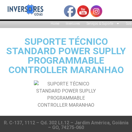
Home
Inversores
Serviços & Suporte
Sob
SUPORTE TÉCNICO
STANDARD POWER SUPLLY
PROGRAMMABLE
CONTROLLER MARANHAO
R. C-137, 1112 – Qd. 302 Lt.12 – Jardim América, Goiânia
– GO, 74275-060