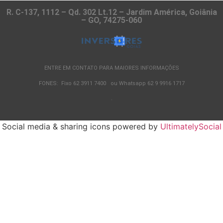
R. C-137, 1112 – Qd. 302 Lt.12 – Jardim América, Goiânia
– GO, 74275-060
ENTRE EM CONTATO PARA MAIORES INFORMAÇÕES
FONES: Fixo 62 3911 7400 ou Whatsapp 62 9 9916 1717
.
Social media & sharing icons powered by
UltimatelySocial