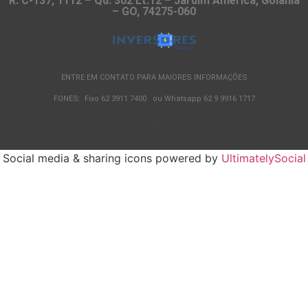
R. C-137, 1112 – Qd. 302 Lt.12 – Jardim América, Goiânia
– GO, 74275-060
ENTRE EM CONTATO PARA MAIORES INFORMAÇÕES
FONES: Fixo 62 3911 7400 ou Whatsapp 62 9 9916 1717
.
Social media & sharing icons powered by
UltimatelySocial