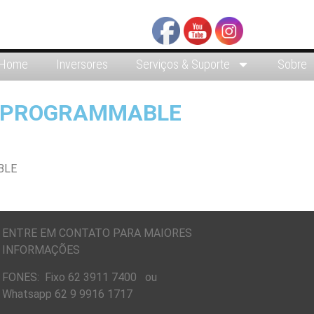
Home
Inversores
Serviços & Suporte
Sobre
Y PROGRAMMABLE
ENTRE EM CONTATO PARA MAIORES
INFORMAÇÕES
FONES: Fixo 62 3911 7400 ou
Whatsapp 62 9 9916 1717