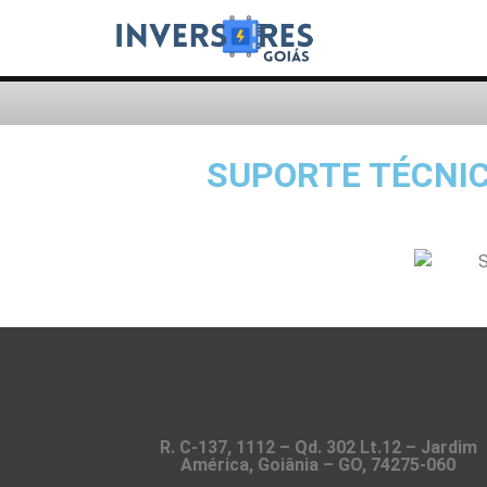
SUPORTE TÉCNI
R. C-137, 1112 – Qd. 302 Lt.12 – Jardim
América, Goiânia – GO, 74275-060