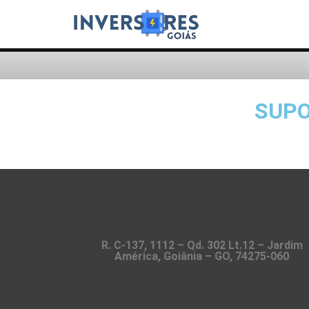
SUPO
R. C-137, 1112 – Qd. 302 Lt.12 – Jardim
América, Goiânia – GO, 74275-060