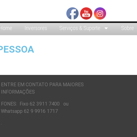
Home
Inversores
Serviços & Suporte
Sobre
 PESSOA
ENTRE EM CONTATO PARA MAIORES
INFORMAÇÕES
FONES: Fixo 62 3911 7400 ou
Whatsapp 62 9 9916 1717
.