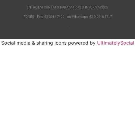
ENTRE EM CONTATO PARA MAIORES INFORMAÇÕES
FONES: Fixo 62 3911 7400 ou Whatsapp 62 9 9916 1717
.
Social media & sharing icons powered by
UltimatelySocial