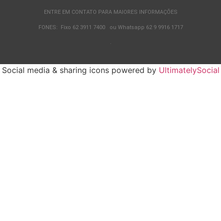
ENTRE EM CONTATO PARA MAIORES INFORMAÇÕES
FONES: Fixo 62 3911 7400 ou Whatsapp 62 9 9916 1717
.
Social media & sharing icons powered by
UltimatelySocial