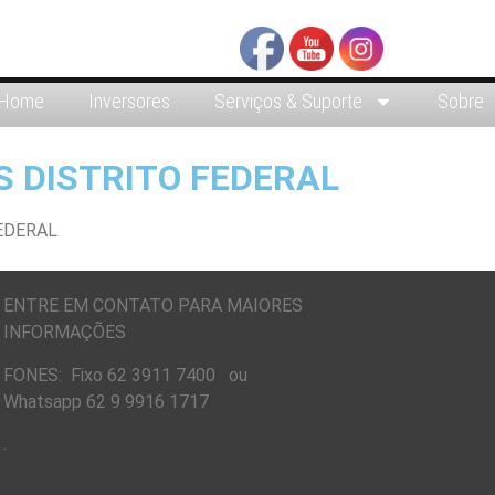
Home
Inversores
Serviços & Suporte
Sobre
S DISTRITO FEDERAL
ENTRE EM CONTATO PARA MAIORES
INFORMAÇÕES
FONES: Fixo 62 3911 7400 ou
Whatsapp 62 9 9916 1717
.