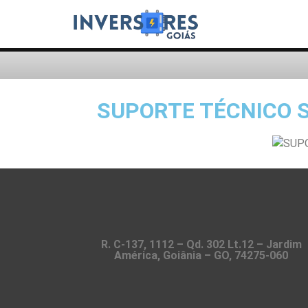
SUPORTE TÉCNICO S
R. C-137, 1112 – Qd. 302 Lt.12 – Jardim
América, Goiânia – GO, 74275-060