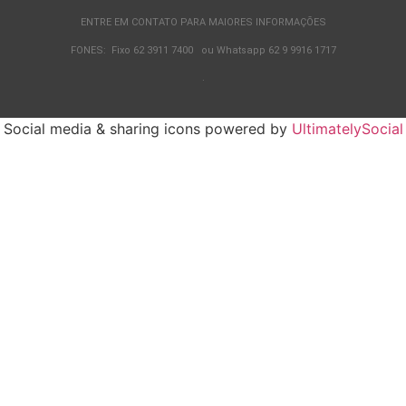
ENTRE EM CONTATO PARA MAIORES INFORMAÇÕES
FONES: Fixo 62 3911 7400 ou Whatsapp 62 9 9916 1717
.
Social media & sharing icons powered by
UltimatelySocial