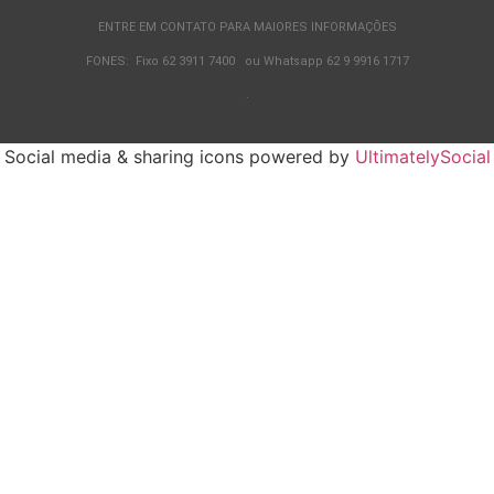
ENTRE EM CONTATO PARA MAIORES INFORMAÇÕES
FONES: Fixo 62 3911 7400 ou Whatsapp 62 9 9916 1717
.
Social media & sharing icons powered by
UltimatelySocial