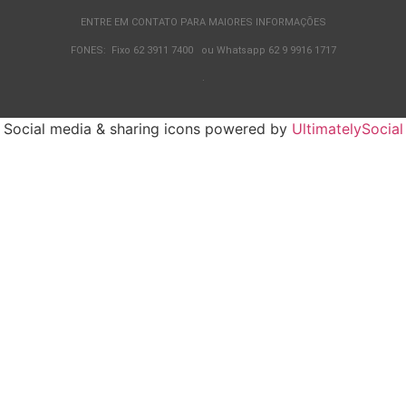
ENTRE EM CONTATO PARA MAIORES INFORMAÇÕES
FONES: Fixo 62 3911 7400 ou Whatsapp 62 9 9916 1717
.
Social media & sharing icons powered by
UltimatelySocial