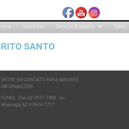
Home
Inversores
Serviços & Suporte
Sobre
IRITO SANTO
ENTRE EM CONTATO PARA MAIORES
INFORMAÇÕES
FONES: Fixo 62 3911 7400 ou
Whatsapp 62 9 9916 1717
.