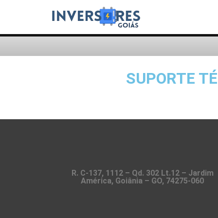
SUPORTE TÉ
R. C-137, 1112 – Qd. 302 Lt.12 – Jardim
América, Goiânia – GO, 74275-060